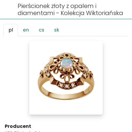
Pierścionek złoty z opalem i
diamentami - Kolekcja Wiktoriańska
pl
en
cs
sk
Producent