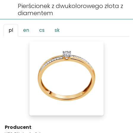
Pierścionek z dwukolorowego złota z
diamentem
pl
en
cs
sk
Producent