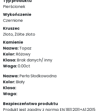
Typ produktu
Pierścionek
Wykończenie
Czernione
Kruszec
Złoto, Żółte złoto
Kamienie
Nazwa:
Topaz
Kolor:
Różowy
Klasa:
Brak danych/ inny
Waga:
0.00ct
Nazwa:
Perła Słodkowodna
Kolor:
Biały
Klasa:
Waga:
Bezpieczeństwo produktu
Produkt jest zgodny z normą EN 1811:2011+A1:2015