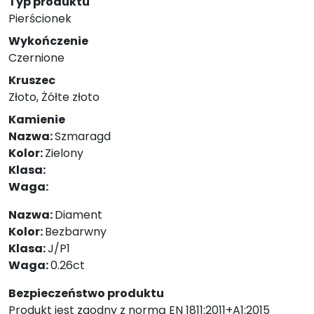
Typ produktu
Pierścionek
Wykończenie
Czernione
Kruszec
Złoto, Żółte złoto
Kamienie
Nazwa:
Szmaragd
Kolor:
Zielony
Klasa:
Waga:
Nazwa:
Diament
Kolor:
Bezbarwny
Klasa:
J/P1
Waga:
0.26ct
Bezpieczeństwo produktu
Produkt jest zgodny z normą EN 1811:2011+A1:2015