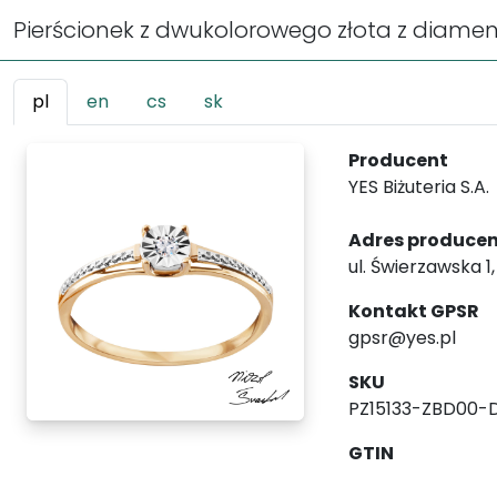
Pierścionek z dwukolorowego złota z diament
pl
en
cs
sk
Producent
YES Biżuteria S.A.
Adres produce
ul. Świerzawska 1
Kontakt GPSR
gpsr@yes.pl
SKU
PZ15133-ZBD00-
GTIN