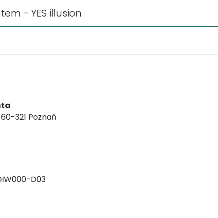
em - YES illusion
nta
, 60-321 Poznań
DIW000-D03