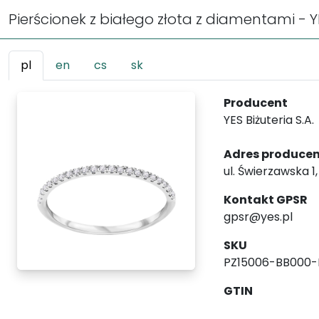
Pierścionek z białego złota z diamentami - Y
pl
en
cs
sk
Producent
YES Biżuteria S.A.
Adres produce
ul. Świerzawska 1
Kontakt GPSR
gpsr@yes.pl
SKU
PZ15006-BB000-
GTIN