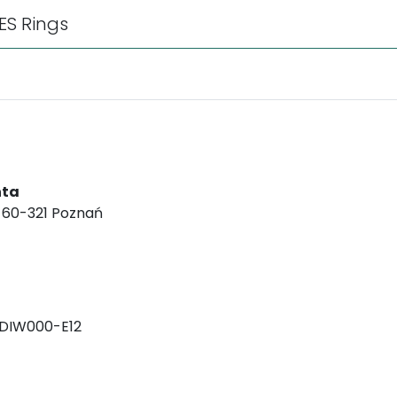
ES Rings
nta
, 60-321 Poznań
DIW000-E12