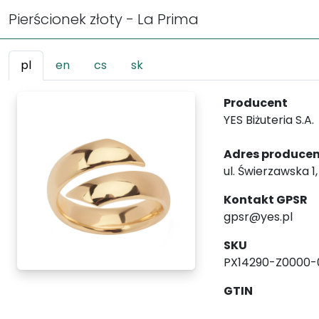
Pierścionek złoty - La Prima
pl
en
cs
sk
Producent
YES Biżuteria S.A.
Adres produce
ul. Świerzawska 1
Kontakt GPSR
gpsr@yes.pl
SKU
PX14290-Z0000
GTIN