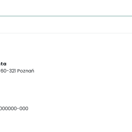
nta
, 60-321 Poznań
-000000-000