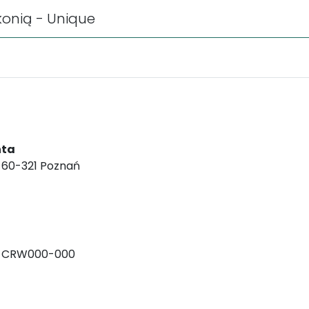
konią - Unique
nta
, 60-321 Poznań
-CRW000-000