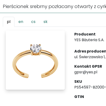
Pierścionek srebrny pozłacany otwarty z cyr
pl
en
cs
sk
Producent
YES Biżuteria S.A.
Adres produce
ul. Świerzawska 1
Kontakt GPSR
gpsr@yes.pl
SKU
PS54597-BZ000
GTIN