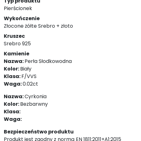
Typ produktu
Pierścionek
Wykończenie
Złocone żółte Srebro + złoto
Kruszec
Srebro 925
Kamienie
Nazwa:
Perła Słodkowodna
Kolor:
Biały
Klasa:
F/VVS
Waga:
0.02ct
Nazwa:
Cyrkonia
Kolor:
Bezbarwny
Klasa:
Waga:
Bezpieczeństwo produktu
Produkt jest zgodny z normą EN 1811:2011+A1:2015