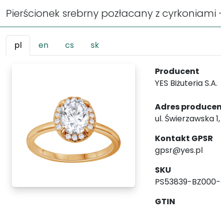
Pierścionek srebrny pozłacany z cyrkoniami 
pl
en
cs
sk
Producent
YES Biżuteria S.A.
Adres produce
ul. Świerzawska 1
Kontakt GPSR
gpsr@yes.pl
SKU
PS53839-BZ000
GTIN