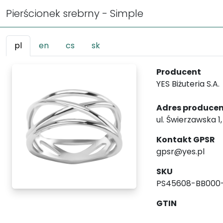
Pierścionek srebrny - Simple
pl
en
cs
sk
Producent
YES Biżuteria S.A.
Adres produce
ul. Świerzawska 1
Kontakt GPSR
gpsr@yes.pl
SKU
PS45608-BB000
GTIN