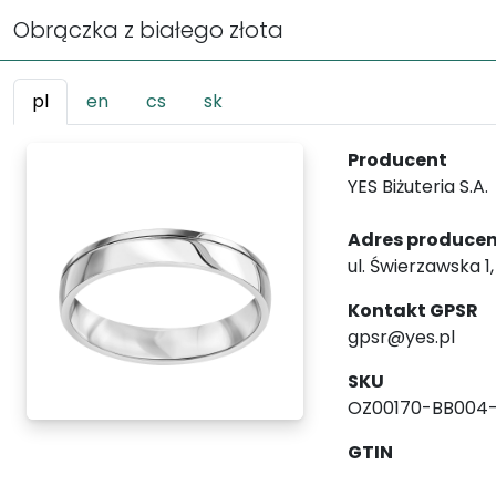
Obrączka z białego złota
pl
en
cs
sk
Producent
YES Biżuteria S.A.
Adres produce
ul. Świerzawska 1
Kontakt GPSR
gpsr@yes.pl
SKU
OZ00170-BB004
GTIN