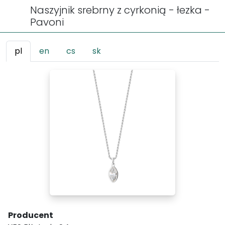
Naszyjnik srebrny z cyrkonią - łezka -
Pavoni
pl
en
cs
sk
Producent