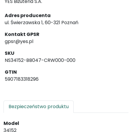
YES Biżuteria S.A.
Adres producenta
ul. Świerzawska 1, 60-321 Poznań
Kontakt GPSR
gpsr@yes.pl
SKU
NS34152-BB047-CRW000-000
GTIN
5907183318296
Bezpieczeństwo produktu
Model
34152