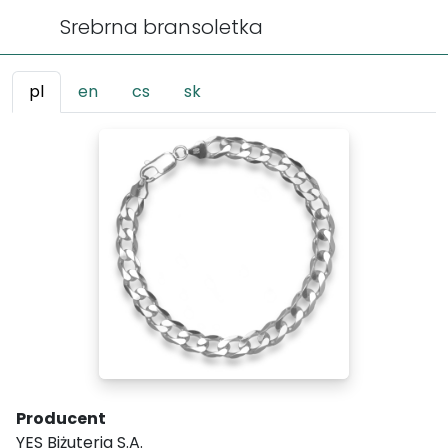
Srebrna bransoletka
pl
en
cs
sk
Producent
YES Biżuteria S.A.