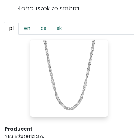
Łańcuszek ze srebra
pl
en
cs
sk
Producent
YES Biżuteria S.A.