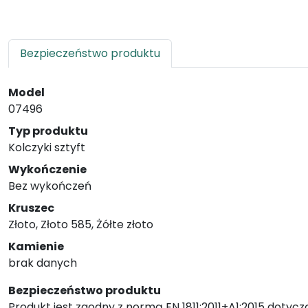
Bezpieczeństwo produktu
Model
07496
Typ produktu
Kolczyki sztyft
Wykończenie
Bez wykończeń
Kruszec
Złoto, Złoto 585, Żółte złoto
Kamienie
brak danych
Bezpieczeństwo produktu
Produkt jest zgodny z normą EN 1811:2011+A1:2015 dotycz