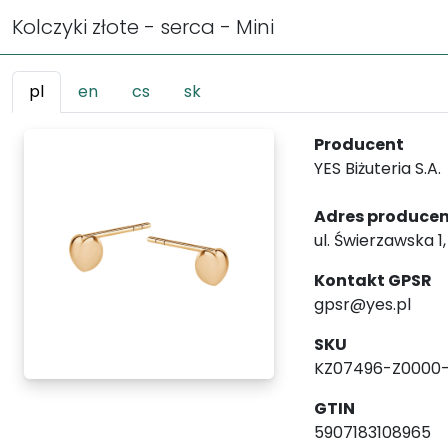
Kolczyki złote - serca - Mini
pl
en
cs
sk
Producent
YES Biżuteria S.A.
Adres produce
ul. Świerzawska 1
Kontakt GPSR
gpsr@yes.pl
SKU
KZ07496-Z0000
GTIN
5907183108965