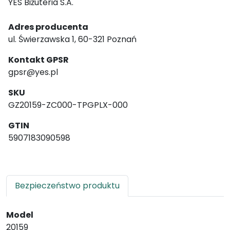
YES Biżuteria S.A.
Adres producenta
ul. Świerzawska 1, 60-321 Poznań
Kontakt GPSR
gpsr@yes.pl
SKU
GZ20159-ZC000-TPGPLX-000
GTIN
5907183090598
Bezpieczeństwo produktu
Model
20159