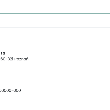
nta
, 60-321 Poznań
000000-000