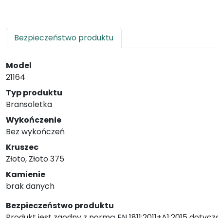
Bezpieczeństwo produktu
Model
21164
Typ produktu
Bransoletka
Wykończenie
Bez wykończeń
Kruszec
Złoto, Złoto 375
Kamienie
brak danych
Bezpieczeństwo produktu
Produkt jest zgodny z normą EN 1811:2011+A1:2015 dotycz