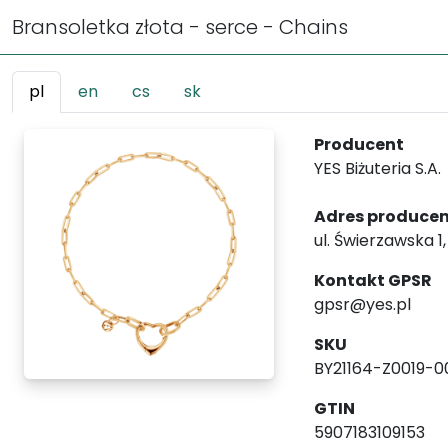
Bransoletka złota - serce - Chains
pl
en
cs
sk
Producent
YES Biżuteria S.A.
Adres produce
ul. Świerzawska 1
Kontakt GPSR
gpsr@yes.pl
SKU
BY21164-Z0019-
GTIN
5907183109153