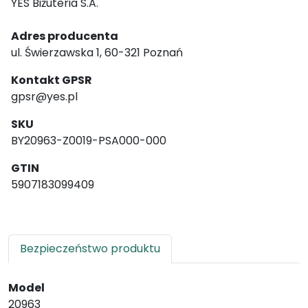
YES Biżuteria S.A.
Adres producenta
ul. Świerzawska 1, 60-321 Poznań
Kontakt GPSR
gpsr@yes.pl
SKU
BY20963-Z0019-PSA000-000
GTIN
5907183099409
Bezpieczeństwo produktu
Model
20963