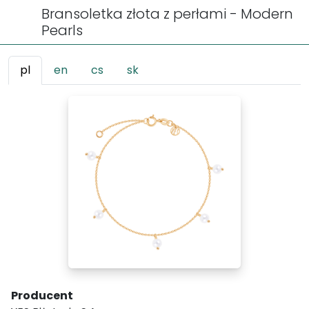
Bransoletka złota z perłami - Modern
Pearls
pl
en
cs
sk
Producent