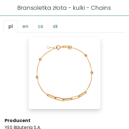
Bransoletka złota - kulki - Chains
pl
en
cs
sk
Producent
YES Biżuteria S.A.