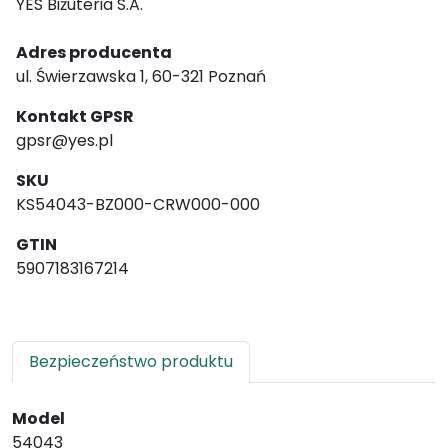
YES Biżuteria S.A.
Adres producenta
ul. Świerzawska 1, 60-321 Poznań
Kontakt GPSR
gpsr@yes.pl
SKU
KS54043-BZ000-CRW000-000
GTIN
5907183167214
Bezpieczeństwo produktu
Model
54043