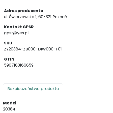
Adres producenta
ul. Świerzawska 1, 60-321 Poznań
Kontakt GPSR
gpsr@yes.pl
SKU
ZY20384-ZB000-DIW000-F01
GTIN
5907183166859
Bezpieczeństwo produktu
Model
20384