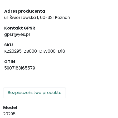
Adres producenta
ul. Świerzawska 1, 60-321 Poznań
Kontakt GPSR
gpsr@yes.pl
SKU
KZ20295-ZB000-DIW000-D18
GTIN
5907183165579
Bezpieczeństwo produktu
Model
20295