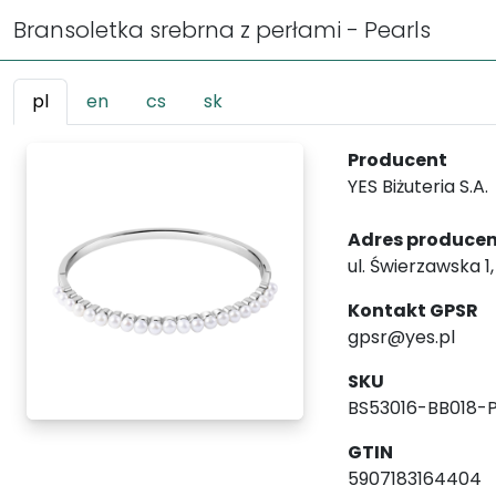
Bransoletka srebrna z perłami - Pearls
pl
en
cs
sk
Producent
YES Biżuteria S.A.
Adres produce
ul. Świerzawska 1
Kontakt GPSR
gpsr@yes.pl
SKU
BS53016-BB018-
GTIN
5907183164404