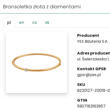
Bransoletka złota z diamentami
pl
en
cs
sk
Producent
YES Biżuteria S.A.
Adres produce
ul. Świerzawska 1
Kontakt GPSR
gpsr@yes.pl
SKU
BZ20127-Z0019-
GTIN
5907183163957