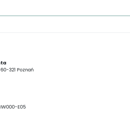
nta
, 60-321 Poznań
DIW000-E05