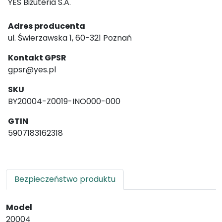
YES Biżuteria S.A.
Adres producenta
ul. Świerzawska 1, 60-321 Poznań
Kontakt GPSR
gpsr@yes.pl
SKU
BY20004-Z0019-INO000-000
GTIN
5907183162318
Bezpieczeństwo produktu
Model
20004