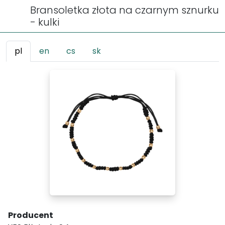
Bransoletka złota na czarnym sznurku
- kulki
pl
en
cs
sk
Producent