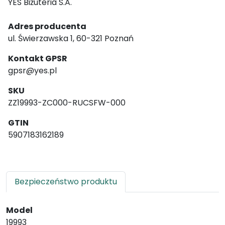
YES Biżuteria S.A.
Adres producenta
ul. Świerzawska 1, 60-321 Poznań
Kontakt GPSR
gpsr@yes.pl
SKU
ZZ19993-ZC000-RUCSFW-000
GTIN
5907183162189
Bezpieczeństwo produktu
Model
19993