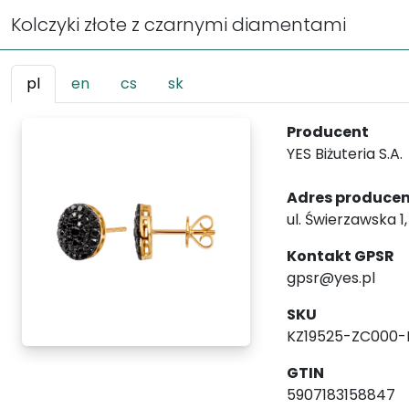
Kolczyki złote z czarnymi diamentami
pl
en
cs
sk
Producent
YES Biżuteria S.A.
Adres produce
ul. Świerzawska 1
Kontakt GPSR
gpsr@yes.pl
SKU
KZ19525-ZC000-
GTIN
5907183158847