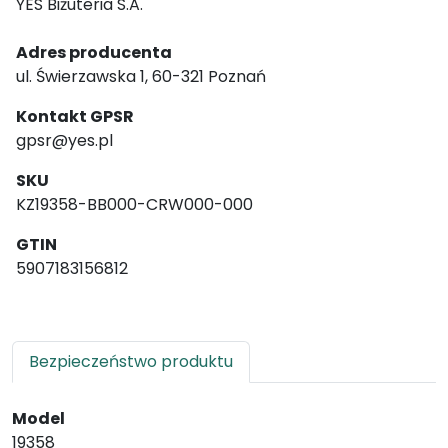
YES Biżuteria S.A.
Adres producenta
ul. Świerzawska 1, 60-321 Poznań
Kontakt GPSR
gpsr@yes.pl
SKU
KZ19358-BB000-CRW000-000
GTIN
5907183156812
Bezpieczeństwo produktu
Model
19358