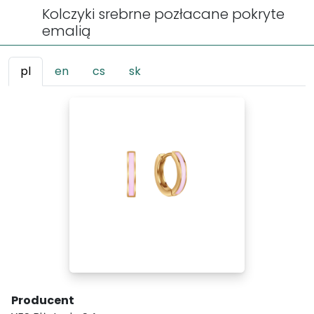
Kolczyki srebrne pozłacane pokryte
emalią
pl
en
cs
sk
Producent