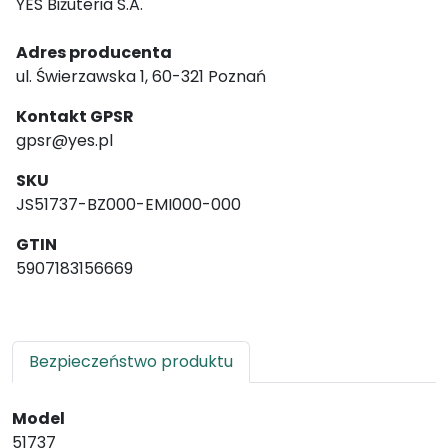
YES Biżuteria S.A.
Adres producenta
ul. Świerzawska 1, 60-321 Poznań
Kontakt GPSR
gpsr@yes.pl
SKU
JS51737-BZ000-EMI000-000
GTIN
5907183156669
Bezpieczeństwo produktu
Model
51737