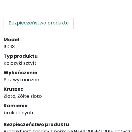
Bezpieczeństwo produktu
Model
19013
Typ produktu
Kolczyki sztyft
Wykończenie
Bez wykończeń
Kruszec
Złoto, Żółte złoto
Kamienie
brak danych
Bezpieczeństwo produktu
Produkt jest zgodny z normą EN 1811:2011+A1:2015 dotycz