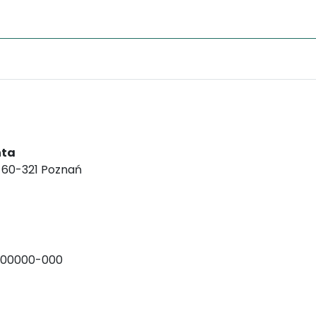
nta
, 60-321 Poznań
000000-000