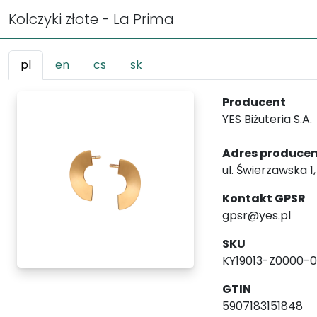
Kolczyki złote - La Prima
pl
en
cs
sk
Producent
YES Biżuteria S.A.
Adres produce
ul. Świerzawska 1
Kontakt GPSR
gpsr@yes.pl
SKU
KY19013-Z0000-
GTIN
5907183151848