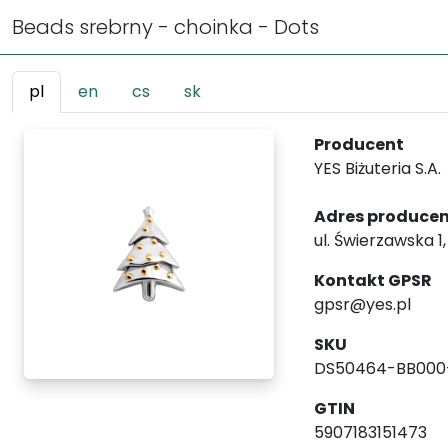
Beads srebrny - choinka - Dots
pl
en
cs
sk
Producent
YES Biżuteria S.A.
Adres produce
ul. Świerzawska 1
Kontakt GPSR
gpsr@yes.pl
SKU
DS50464-BB000
GTIN
5907183151473