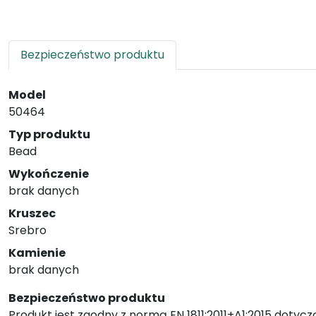
Bezpieczeństwo produktu
Model
50464
Typ produktu
Bead
Wykończenie
brak danych
Kruszec
Srebro
Kamienie
brak danych
Bezpieczeństwo produktu
Produkt jest zgodny z normą EN 1811:2011+A1:2015 dotycz