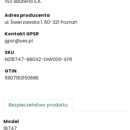
YES Biżuteria S.A.
Adres producenta
ul. Świerzawska 1, 60-321 Poznań
Kontakt GPSR
gpsr@yes.pl
SKU
NZ18747-BB042-DIW000-EF6
GTIN
5907183150896
Bezpieczeństwo produktu
Model
18747