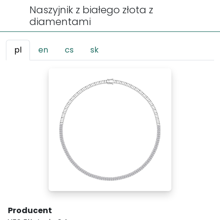
Naszyjnik z białego złota z
diamentami
pl
en
cs
sk
Producent