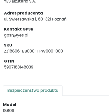
YES Biżuteria S.A.
Adres producenta
ul. Świerzawska 1, 60-321 Poznań
Kontakt GPSR
gpsr@yes.pl
SKU
ZZ18806-BB000-TPW000-000
GTIN
5907183148039
Bezpieczeństwo produktu
Model
18806