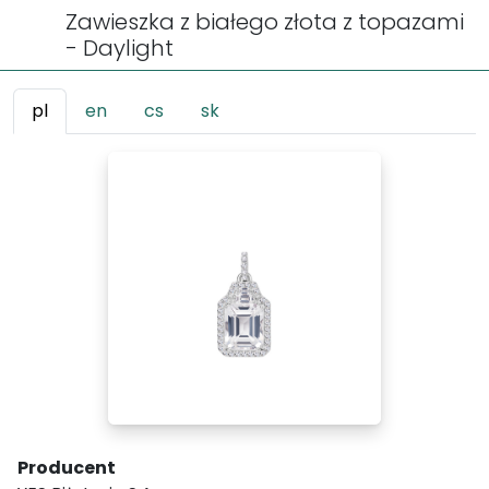
Zawieszka z białego złota z topazami
- Daylight
pl
en
cs
sk
Producent