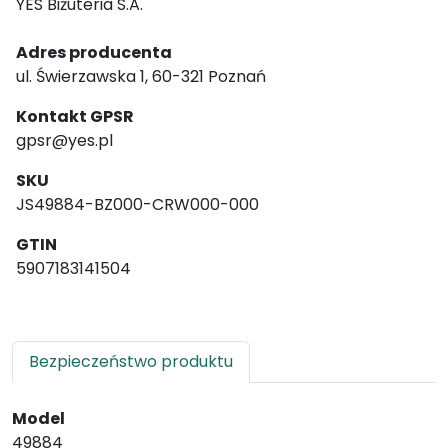
YES Biżuteria S.A.
Adres producenta
ul. Świerzawska 1, 60-321 Poznań
Kontakt GPSR
gpsr@yes.pl
SKU
JS49884-BZ000-CRW000-000
GTIN
5907183141504
Bezpieczeństwo produktu
Model
49884