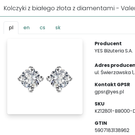
Kolczyki z białego złota z diamentami - Vale
pl
en
cs
sk
Producent
YES Biżuteria S.A.
Adres produce
ul. Świerzawska 1
Kontakt GPSR
gpsr@yes.pl
SKU
KZ12801-BB000-
GTIN
5907183138962