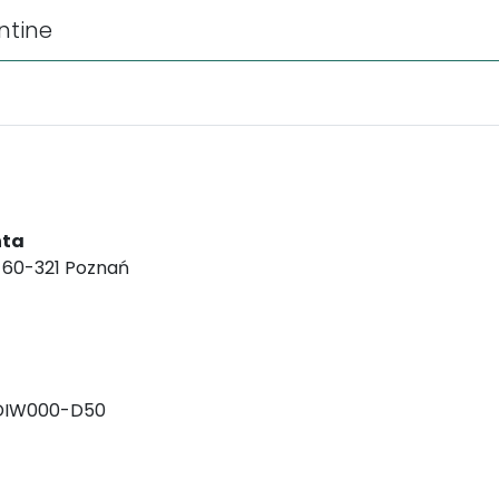
ntine
nta
, 60-321 Poznań
DIW000-D50