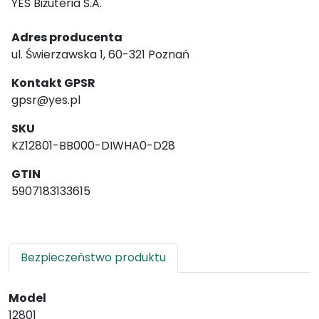
YES Biżuteria S.A.
Adres producenta
ul. Świerzawska 1, 60-321 Poznań
Kontakt GPSR
gpsr@yes.pl
SKU
KZ12801-BB000-DIWHA0-D28
GTIN
5907183133615
Bezpieczeństwo produktu
Model
12801