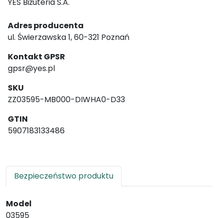
YES Biżuteria S.A.
Adres producenta
ul. Świerzawska 1, 60-321 Poznań
Kontakt GPSR
gpsr@yes.pl
SKU
ZZ03595-MB000-DIWHA0-D33
GTIN
5907183133486
Bezpieczeństwo produktu
Model
03595