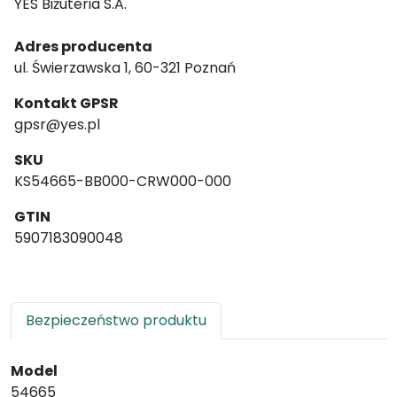
YES Biżuteria S.A.
Adres producenta
ul. Świerzawska 1, 60-321 Poznań
Kontakt GPSR
gpsr@yes.pl
SKU
KS54665-BB000-CRW000-000
GTIN
5907183090048
Bezpieczeństwo produktu
Model
54665