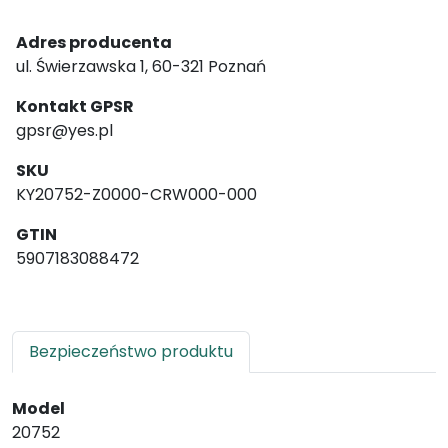
Adres producenta
ul. Świerzawska 1, 60-321 Poznań
Kontakt GPSR
gpsr@yes.pl
SKU
KY20752-Z0000-CRW000-000
GTIN
5907183088472
Bezpieczeństwo produktu
Model
20752