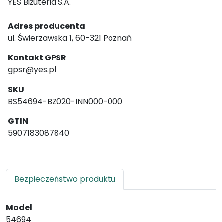
YES Biżuteria S.A.
Adres producenta
ul. Świerzawska 1, 60-321 Poznań
Kontakt GPSR
gpsr@yes.pl
SKU
BS54694-BZ020-INN000-000
GTIN
5907183087840
Bezpieczeństwo produktu
Model
54694