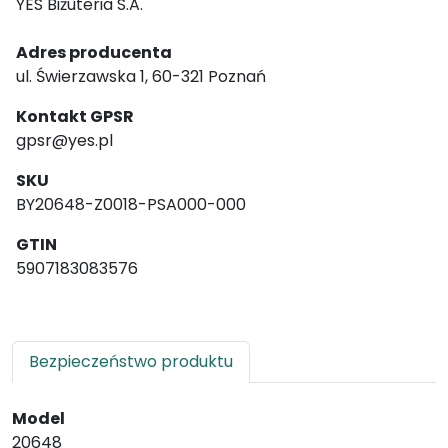
YES Biżuteria S.A.
Adres producenta
ul. Świerzawska 1, 60-321 Poznań
Kontakt GPSR
gpsr@yes.pl
SKU
BY20648-Z0018-PSA000-000
GTIN
5907183083576
Bezpieczeństwo produktu
Model
20648