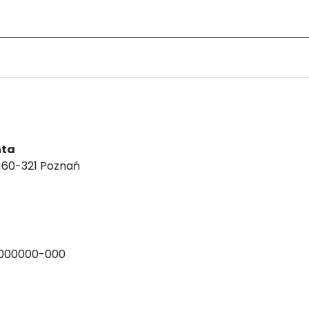
nta
, 60-321 Poznań
000000-000