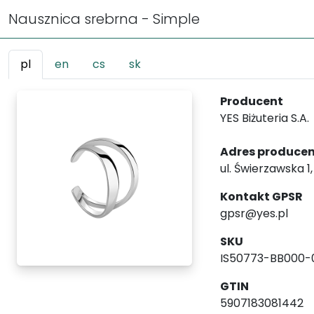
Nausznica srebrna - Simple
pl
en
cs
sk
Producent
YES Biżuteria S.A.
Adres produce
ul. Świerzawska 1
Kontakt GPSR
gpsr@yes.pl
SKU
IS50773-BB000-
GTIN
5907183081442