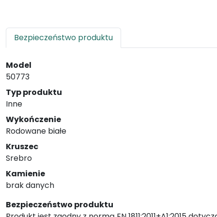
Bezpieczeństwo produktu
Model
50773
Typ produktu
Inne
Wykończenie
Rodowane białe
Kruszec
Srebro
Kamienie
brak danych
Bezpieczeństwo produktu
Produkt jest zgodny z normą EN 1811:2011+A1:2015 dotycz