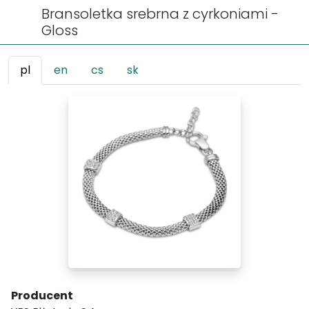
Bransoletka srebrna z cyrkoniami -
Gloss
pl
en
cs
sk
Producent