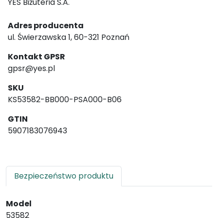
YES Biżuteria S.A.
Adres producenta
ul. Świerzawska 1, 60-321 Poznań
Kontakt GPSR
gpsr@yes.pl
SKU
KS53582-BB000-PSA000-B06
GTIN
5907183076943
Bezpieczeństwo produktu
Model
53582