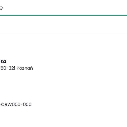
le
nta
, 60-321 Poznań
-CRW000-000