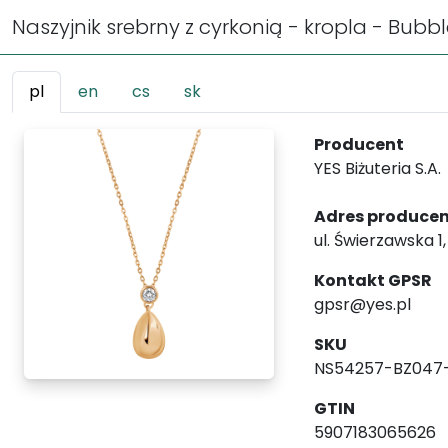
Naszyjnik srebrny z cyrkonią - kropla - Bubb
pl
en
cs
sk
Producent
YES Biżuteria S.A.
Adres produce
ul. Świerzawska 1
Kontakt GPSR
gpsr@yes.pl
SKU
NS54257-BZ047
GTIN
5907183065626