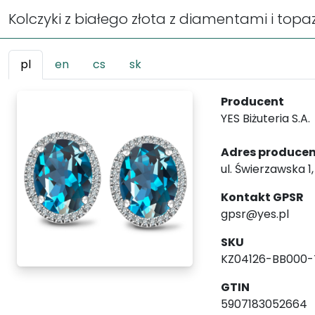
Kolczyki z białego złota z diamentami i topa
pl
en
cs
sk
Producent
YES Biżuteria S.A.
Adres produce
ul. Świerzawska 1
Kontakt GPSR
gpsr@yes.pl
SKU
KZ04126-BB000
GTIN
5907183052664