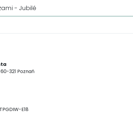
zami - Jubilé
nta
, 60-321 Poznań
-TPGDIW-E18