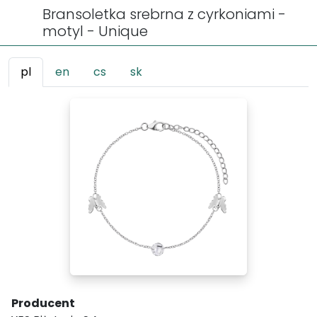
Bransoletka srebrna z cyrkoniami -
motyl - Unique
pl
en
cs
sk
Producent