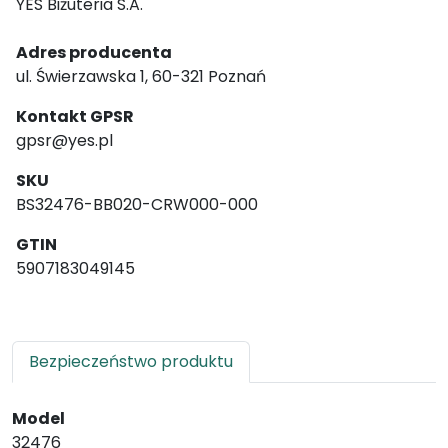
YES Biżuteria S.A.
Adres producenta
ul. Świerzawska 1, 60-321 Poznań
Kontakt GPSR
gpsr@yes.pl
SKU
BS32476-BB020-CRW000-000
GTIN
5907183049145
Bezpieczeństwo produktu
Model
32476