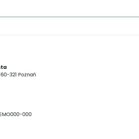
nta
, 60-321 Poznań
-EMO000-000