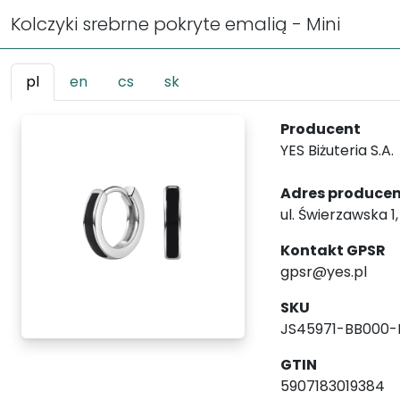
Kolczyki srebrne pokryte emalią - Mini
pl
en
cs
sk
Producent
YES Biżuteria S.A.
Adres produce
ul. Świerzawska 1
Kontakt GPSR
gpsr@yes.pl
SKU
JS45971-BB000
GTIN
5907183019384