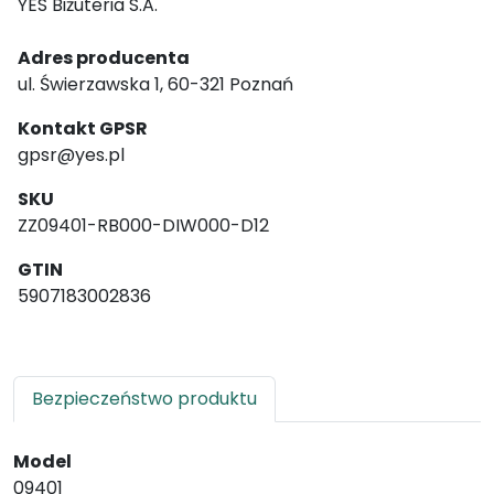
YES Biżuteria S.A.
Adres producenta
ul. Świerzawska 1, 60-321 Poznań
Kontakt GPSR
gpsr@yes.pl
SKU
ZZ09401-RB000-DIW000-D12
GTIN
5907183002836
Bezpieczeństwo produktu
Model
09401